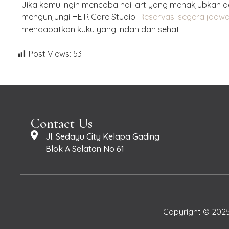
Jika kamu ingin mencoba nail art yang menakjubkan 
mengunjungi HEIR Care Studio.
Reservasi segera jadwal
mendapatkan kuku yang indah dan sehat!
Post Views:
53
Contact Us
Jl. Sedayu City Kelapa Gading
Blok A Selatan No 61
Copyright © 2025