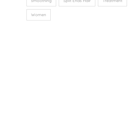
smoothing
Split Ends Hair
Treatment
Women