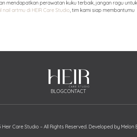
dan mendapatkan perawatan kuku terbaik, jangan ragu untu
 nail artmu di HEIR Care Studio
, tim kami siap membantumu
BLOG
CONTACT
 Heir Care Studio –
All Rights Reserved.
Developed by
Melon 