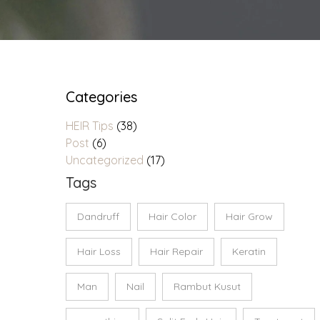
Categories
HEIR Tips
(38)
Post
(6)
Uncategorized
(17)
Tags
Dandruff
Hair Color
Hair Grow
Hair Loss
Hair Repair
Keratin
Man
Nail
Rambut Kusut